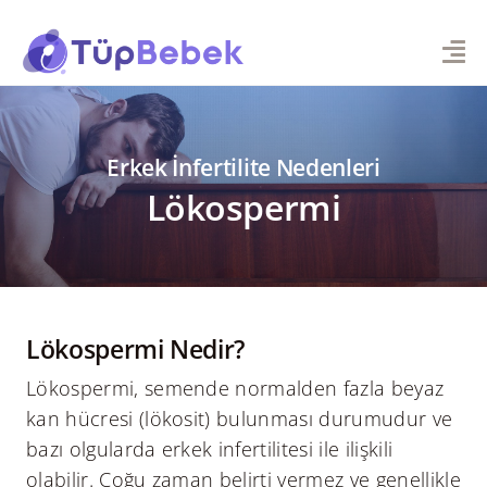
Skip
to
content
Erkek İnfertilite Nedenleri
Lökospermi
Lökospermi Nedir?
Lökospermi, semende normalden fazla beyaz
kan hücresi (lökosit) bulunması durumudur ve
bazı olgularda erkek infertilitesi ile ilişkili
olabilir. Çoğu zaman belirti vermez ve genellikle