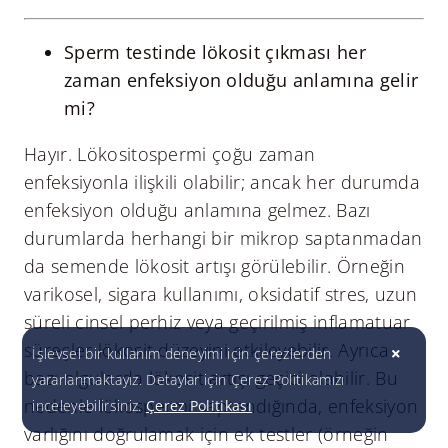
Sperm testinde lökosit çıkması her
zaman enfeksiyon olduğu anlamına gelir
mi?
Hayır. Lökositospermi çoğu zaman
enfeksiyonla ilişkili olabilir; ancak her durumda
enfeksiyon olduğu anlamına gelmez. Bazı
durumlarda herhangi bir mikrop saptanmadan
da semende lökosit artışı görülebilir. Örneğin
varikosel, sigara kullanımı, oksidatif stres, uzun
süreli cinsel perhiz veya geçirilmiş inflamatuar
süreçler lökosit düzeyini etkileyebilir. Ayrıca
İşlevsel bir kullanım deneyimi için çerezlerden
bazı olgularda lökosit artışı geçici olabilir. Bu
yararlanmaktayız. Detaylar için Çerez Politikamızı
nedenle lökospermi saptandığında, enfeksiyon
inceleyebilirsiniz.
Çerez Politikası
varlığını doğrulamak için ek testler (örneğin